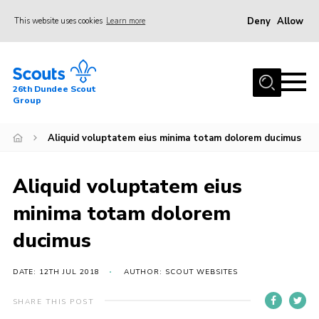
Deny
Allow
This website uses cookies
Learn more
Menu
Home
26th Dundee Scout
About Us
Group
Join
Aliquid voluptatem eius minima totam dolorem ducimus
News
Events
Aliquid voluptatem eius
Gallery
minima totam dolorem
Contact
ducimus
Youth Programme
DATE: 12TH JUL 2018
AUTHOR: SCOUT WEBSITES
Cookies
SHARE THIS POST
Join