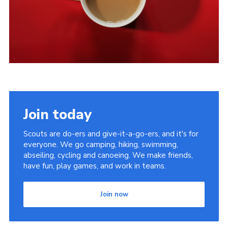
Join today
Scouts are do-ers and give-it-a-go-ers, and it's for
everyone. We go camping, hiking, swimming,
abseiling, cycling and canoeing. We make friends,
have fun, play games, and work in teams.
Join now